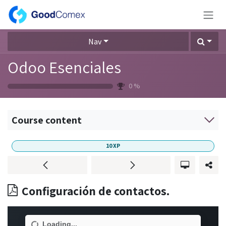
Skip to Content
Nav
Odoo Esenciales
0
%
Course content
10
XP
Configuración de contactos.